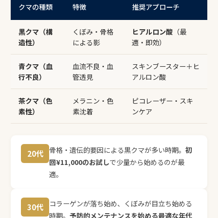
クマの種類
特徴
推奨アプローチ
黒クマ（構
くぼみ・骨格
ヒアルロン酸
（最
造性）
による影
適・即効）
青クマ（血
血流不良・血
スキンブースター＋ヒ
行不良）
管透見
アルロン酸
茶クマ（色
メラニン・色
ピコレーザー・スキ
素性）
素沈着
ンケア
骨格・遺伝的要因による黒クマが多い時期。
初
20代
回¥11,000のお試し
で少量から始めるのが最
適。
コラーゲンが落ち始め、くぼみが目立ち始める
30代
時期。
予防的メンテナンスを始める最適な年代