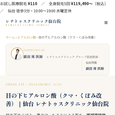
お試し医療脱毛
¥110
／ 全身脱毛5回
¥119,490〜
（税込）
／ 仙台 徒歩3分・10:00〜19:00 水曜定休
レナトゥスクリニック仙台院
≡
RENATUS CLINIC SENDAI
ホーム
›
ヒアルロン酸
› 目の下ヒアルロン酸（クマ・くぼみ改善）
SUPERVISED BY
副田 周 医師
レナトゥスクリニック グループ統括医師
仙台院長
副田 周 医師
UNDER EYE / HYALURONIC ACID
目の下ヒアルロン酸（クマ・くぼみ改
善）｜仙台 レナトゥスクリニック仙台院