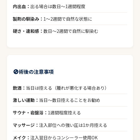
内出血：
出る場合は数日〜1週間程度
製剤の馴染み：
1〜2週間で自然な状態に
硬さ・違和感：
数日〜2週間で自然に馴染む
🚫
術後の注意事項
飲酒：
当日は控える（腫れが悪化する場合あり）
激しい運動：
当日〜数日控えることをお勧め
サウナ・岩盤浴：
1週間程度控える
マッサージ：
注入部位への強い圧は1か月控える
メイク：
注入翌日からコンシーラー使用OK