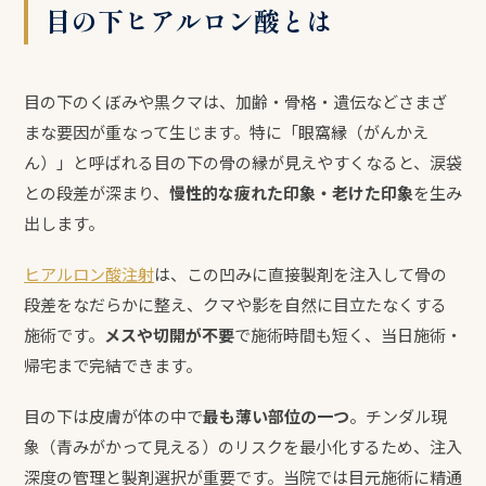
目の下ヒアルロン酸とは
目の下のくぼみや黒クマは、加齢・骨格・遺伝などさまざ
まな要因が重なって生じます。特に「眼窩縁（がんかえ
ん）」と呼ばれる目の下の骨の縁が見えやすくなると、涙袋
との段差が深まり、
慢性的な疲れた印象・老けた印象
を生み
出します。
ヒアルロン酸注射
は、この凹みに直接製剤を注入して骨の
段差をなだらかに整え、クマや影を自然に目立たなくする
施術です。
メスや切開が不要
で施術時間も短く、当日施術・
帰宅まで完結できます。
目の下は皮膚が体の中で
最も薄い部位の一つ
。チンダル現
象（青みがかって見える）のリスクを最小化するため、注入
深度の管理と製剤選択が重要です。当院では目元施術に精通