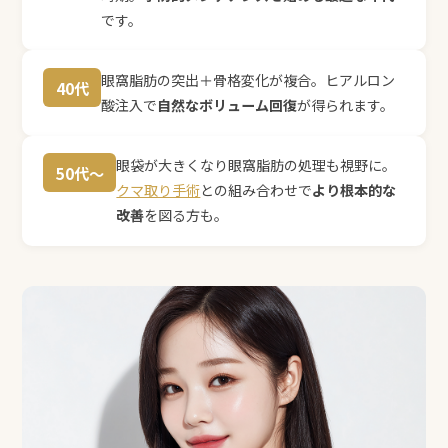
です。
眼窩脂肪の突出＋骨格変化が複合。ヒアルロン
40代
酸注入で
自然なボリューム回復
が得られます。
眼袋が大きくなり眼窩脂肪の処理も視野に。
50代〜
クマ取り手術
との組み合わせで
より根本的な
改善
を図る方も。