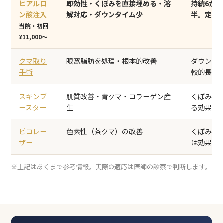
ヒアルロ
即効性・くぼみを直接埋める
・溶
持続6か月
ン酸注入
解対応・ダウンタイム少
半。定期
当院・初回
¥11,000〜
クマ取り
眼窩脂肪を処理・根本的改善
ダウンタ
手術
較的長い
スキンブ
肌質改善・青クマ・コラーゲン産
くぼみを
ースター
生
る効果は
ピコレー
色素性（茶クマ）の改善
くぼみ・
ザー
は効果が
※上記はあくまで参考情報。実際の適応は医師の診察で判断します。