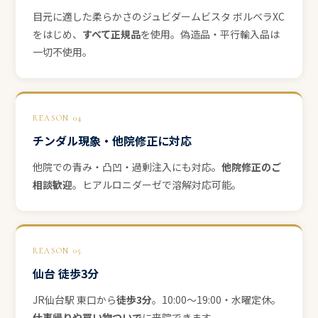
目元に適した柔らかさのジュビダームビスタ ボルベラXC
をはじめ、
すべて正規品
を使用。偽造品・平行輸入品は
一切不使用。
REASON 04
チンダル現象・他院修正に対応
他院での青み・凸凹・過剰注入にも対応。
他院修正のご
相談歓迎
。ヒアルロニダーゼで溶解対応可能。
REASON 05
仙台 徒歩3分
JR仙台駅 東口から
徒歩3分
。10:00〜19:00・水曜定休。
仕事帰りや買い物ついで
に来院できます。