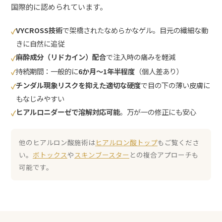
国際的に認められています。
VYCROSS技術
で架橋されたなめらかなゲル。目元の繊細な動
✓
きに自然に追従
麻酔成分（リドカイン）配合
で注入時の痛みを軽減
✓
持続期間：一般的に
6か月〜1年半程度
（個人差あり）
✓
チンダル現象リスクを抑えた適切な硬度
で目の下の薄い皮膚に
✓
もなじみやすい
ヒアルロニダーゼで溶解対応可能
。万が一の修正にも安心
✓
他のヒアルロン酸施術は
ヒアルロン酸トップ
もご覧くださ
い。
ボトックス
や
スキンブースター
との複合アプローチも
可能です。