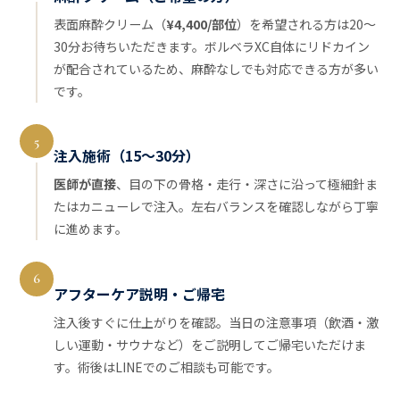
表面麻酔クリーム（
¥4,400/部位
）を希望される方は20〜
30分お待ちいただきます。ボルベラXC自体にリドカイン
が配合されているため、麻酔なしでも対応できる方が多い
です。
5
注入施術（15〜30分）
医師が直接
、目の下の骨格・走行・深さに沿って極細針ま
たはカニューレで注入。左右バランスを確認しながら丁寧
に進めます。
6
アフターケア説明・ご帰宅
注入後すぐに仕上がりを確認。当日の注意事項（飲酒・激
しい運動・サウナなど）をご説明してご帰宅いただけま
す。術後はLINEでのご相談も可能です。