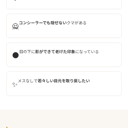
コンシーラーでも隠せない
クマがある
🙅
目の下に
影ができて老けた印象
になっている
🌑
メスなしで
若々しい目元を取り戻したい
✨