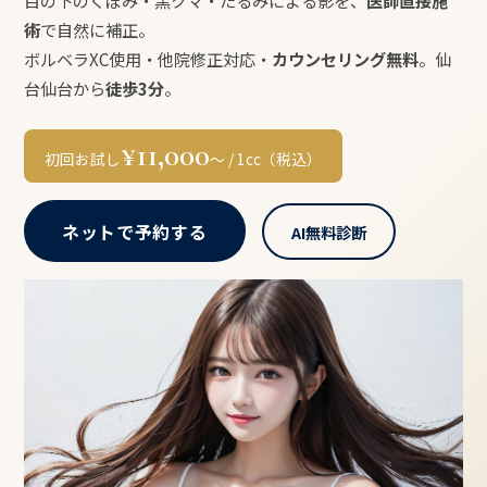
目の下のくぼみ・黒クマ・たるみによる影を、
医師直接施
術
で自然に補正。
ボルベラXC使用・他院修正対応・
カウンセリング無料
。仙
台仙台から
徒歩3分
。
¥11,000
初回お試し
〜 / 1cc（税込）
ネットで予約する
AI無料診断