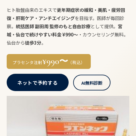
ヒト胎盤由来のエキスで
更年期症状の緩和・美肌・疲労回
復・肝斑ケア・アンチエイジング
を目指す。医師が毎回診
察。
統括医師 副田周 監修のもと自由診療
として提供。
宮
城・仙台で続けやすい料金 ¥990〜
・カウンセリング無料。
仙台から
徒歩3分
。
¥990〜
プラセンタ注射
（税込）
ネットで予約する
AI無料診断