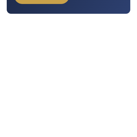
更年期症状
（ほてり・発汗・倦怠感・気分の波）が気
🌟
になってきた
肌のくすみ・ハリ低下
が目立ち、美肌ケアを内側から
✨
底上げしたい