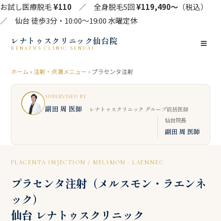
お試し医療脱毛
¥110
／ 全身脱毛5回
¥119,490〜
（税込）
／ 仙台 徒歩3分・10:00〜19:00 水曜定休
レナトゥスクリニック仙台院
≡
RENATUS CLINIC SENDAI
ホーム
›
注射・点滴メニュー
› プラセンタ注射
SUPERVISED BY
副田 周 医師
レナトゥスクリニック グループ統括医師
仙台院長
副田 周 医師
PLACENTA INJECTION / MELSMON · LAENNEC
プラセンタ注射（メルスモン・ラエンネ
ック）
仙台 レナトゥスクリニック