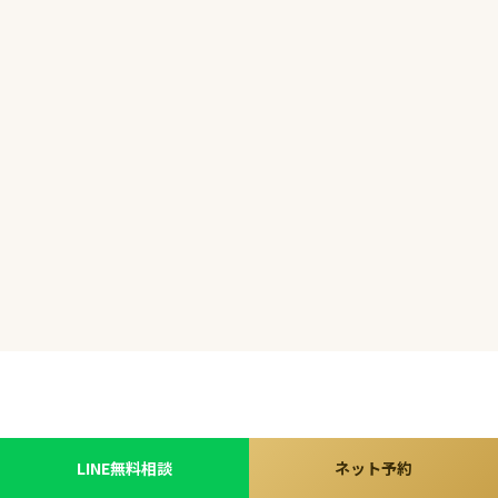
ボトックス注射
カウンセリングにてご案内
表情ジワ・エラ・汗・小顔に。プラセンタと同日施術可。
料金表一覧
全メニュー掲載
当院のすべての施術料金を一覧でご確認いただけます。
LINE無料相談
ネット予約