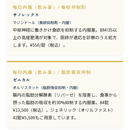
毎日内服（飲み薬）/ 食欲抑制剤
サノレックス
マジンドール（食欲抑制剤・内服）
中枢神経に働きかけ食欲を抑制する内服薬。BMI35以
上の高度肥満が対象で、医師が適応を診察のうえ処方
します。¥550/錠（税込）。
毎日内服（飲み薬）/ 脂肪吸収抑制
ゼニカル
オルリスタット（脂肪吸収抑制・内服）
腸内の脂肪分解酵素（リパーゼ）を阻害し、食事から
摂った脂肪の吸収を約30%抑制する内服薬。84錠
¥13,500（税込）。ジェネリック（オリルファスト）
42錠¥5,500もご用意しています。