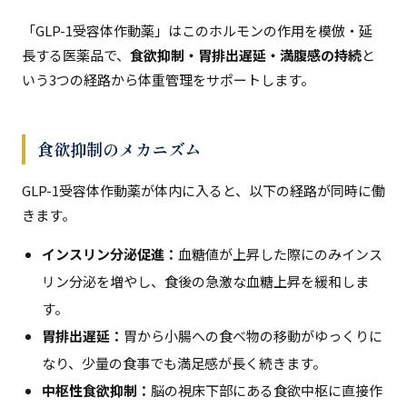
「GLP-1受容体作動薬」はこのホルモンの作用を模倣・延
長する医薬品で、
食欲抑制・胃排出遅延・満腹感の持続
と
いう3つの経路から体重管理をサポートします。
食欲抑制のメカニズム
GLP-1受容体作動薬が体内に入ると、以下の経路が同時に働
きます。
インスリン分泌促進：
血糖値が上昇した際にのみインス
リン分泌を増やし、食後の急激な血糖上昇を緩和しま
す。
胃排出遅延：
胃から小腸への食べ物の移動がゆっくりに
なり、少量の食事でも満足感が長く続きます。
中枢性食欲抑制：
脳の視床下部にある食欲中枢に直接作