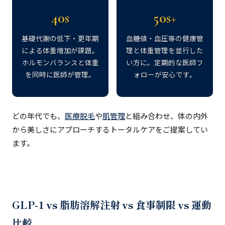
40s
50s+
基礎代謝の低下・更年期
血糖値・血圧等の健康管
による体重増加が課題。
理と体重管理を並行した
ホルモンバランスと体重
い方に。定期的な医師フ
を同時に医師が管理。
ォローが安心です。
どの年代でも、
医療脱毛
や
肌管理
と組み合わせ、体の内外
から美しさにアプローチするトータルケアをご提案してい
ます。
GLP-1 vs 脂肪溶解注射 vs 食事制限 vs 運動
比較