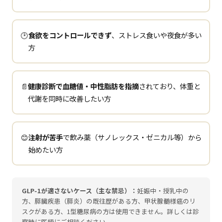
🕑
食欲をコントロールできず
、ストレス食いや夜食が多い
方
📄
健康診断で血糖値・中性脂肪を指摘
されており、体重と
代謝を同時に改善したい方
😊
注射が苦手
で飲み薬（サノレックス・ゼニカル等）から
始めたい方
GLP-1が適さないケース（主な禁忌）：
妊娠中・授乳中の
方、膵臓疾患（膵炎）の既往歴がある方、甲状腺髄様癌のリ
スクがある方、1型糖尿病の方は使用できません。詳しくは診
察時に医師にご相談ください。