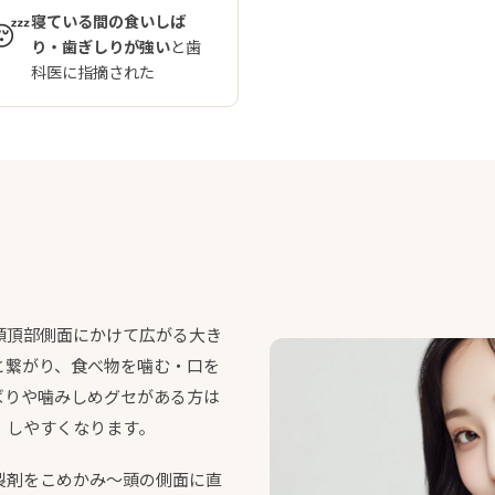
寝ている間の食いしば
😴
り・歯ぎしりが強い
と歯
科医に指摘された
頭頂部側面にかけて広がる大き
と繋がり、食べ物を噛む・口を
ばりや噛みしめグセがある方は
）しやすくなります。
製剤をこめかみ〜頭の側面に直