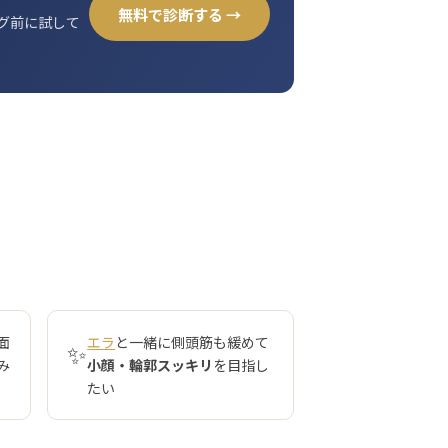
無料で診断する →
グ前に試して
面
エラ
と一緒に側頭筋も緩めて
✨
み
小顔・輪郭スッキリ
を目指し
たい