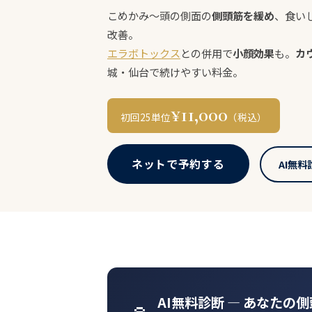
こめかみ〜頭の側面の
側頭筋を緩め
、食い
改善。
エラボトックス
との併用で
小顔効果
も。
カ
城・仙台で続けやすい料金。
¥11,000
初回25単位
（税込）
ネットで予約する
AI無料
AI無料診断 ― あなたの