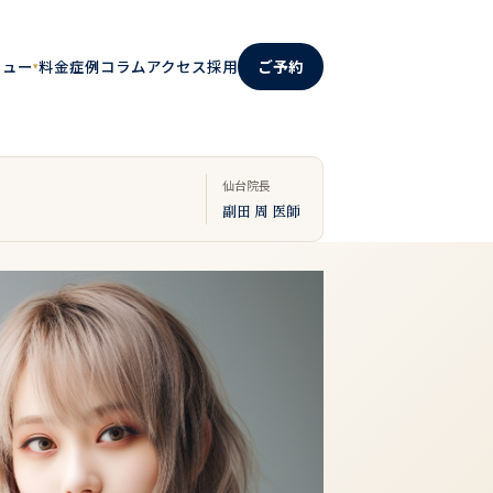
料金
症例
コラム
アクセス
採用
ご予約
ニュー
▾
仙台院長
副田 周 医師