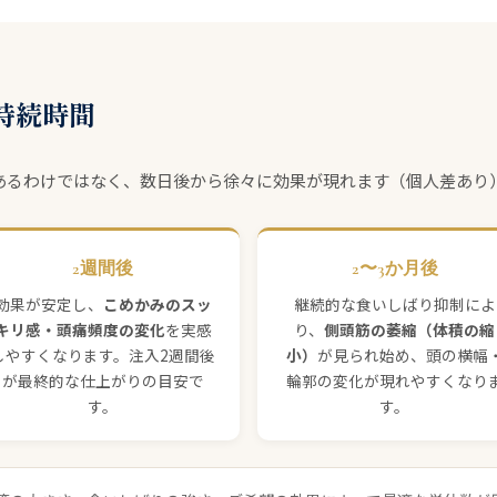
持続時間
あるわけではなく、数日後から徐々に効果が現れます（個人差あり
2週間後
2〜3か月後
効果が安定し、
こめかみのスッ
継続的な食いしばり抑制によ
キリ感・頭痛頻度の変化
を実感
り、
側頭筋の萎縮（体積の縮
しやすくなります。注入2週間後
小）
が見られ始め、頭の横幅
が最終的な仕上がりの目安で
輪郭の変化が現れやすくなり
す。
す。