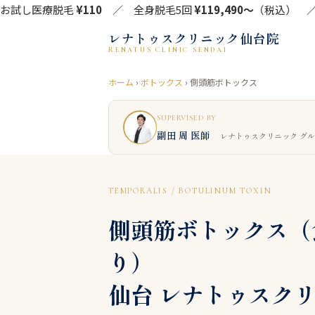
お試し医療脱毛
¥110
／ 全身脱毛5回
¥119,490〜
（税込） ／ 
レナトゥスクリニック仙台院
RENATUS CLINIC SENDAI
ホーム
›
ボトックス
› 側頭筋ボトックス
SUPERVISED BY
副田 周 医師
レナトゥスクリニック グ
TEMPORALIS / BOTULINUM TOXIN
側頭筋ボトックス（
り）
仙台 レナトゥスク