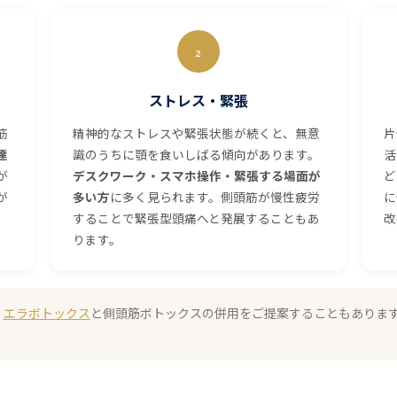
2
ストレス・緊張
筋
精神的なストレスや緊張状態が続くと、無意
片
達
識のうちに顎を食いしばる傾向があります。
活
が
デスクワーク・スマホ操作・緊張する場面が
ど
が
多い方
に多く見られます。側頭筋が慢性疲労
に
することで緊張型頭痛へと発展することもあ
改
ります。
、
エラボトックス
と側頭筋ボトックスの併用をご提案することもありま